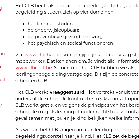
Het CLB heeft als opdracht om leerlingen te begeleide
g
begeleiding situeert zich op vier domeinen:
het leren en studeren;
de onderwijsloopbaan;
de preventieve gezondheidszorg;
het psychisch en sociaal functioneren.
oon
Via
www.clbchat.be
kunnen jij of je kind een vraag ste
medewerker. Dat kan anoniem. Je vindt alle informat
de
www.clbchat.be
. Samen met het CLB hebben we afsp
leerlingenbegeleiding vastgelegd. Dit zijn de concret
val
school en CLB:
Het CLB werkt
vraaggestuurd
. Het vertrekt vanuit va
ouders of de school. Je kunt rechtstreeks contact o
CLB werkt gratis, en volgens de principes van het ber
?
school. Je mag als leerling of ouder rechtstreeks con
geval samen met jou en je kind bekijken welke inform
Als wij aan het CLB vragen om een leerling te begelei
begeleidingsvoorstel naar je kind. Het CLB zet de bege