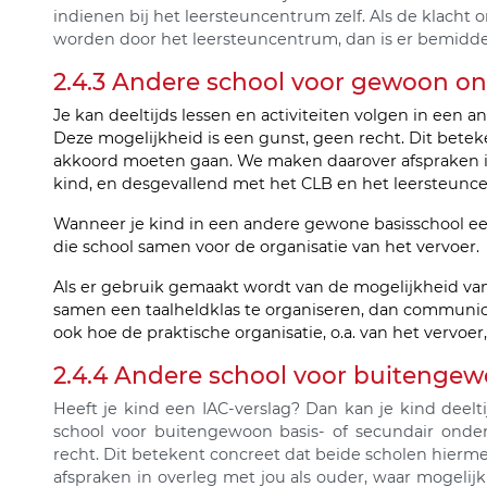
indienen bij het leersteuncentrum zelf. Als de klach
worden door het leersteuncentrum, dan is er bemidde
2.4.3 Andere school voor gewoon on
Je kan deeltijds lessen en activiteiten volgen in een 
Deze mogelijkheid is een gunst, geen recht. Dit bete
akkoord moeten gaan. We maken daarover afspraken in 
kind, en desgevallend met het CLB en het leersteunc
Wanneer je kind in een andere gewone basisschool een
die school samen voor de organisatie van het vervoer.
Als er gebruik gemaakt wordt van de mogelijkheid va
samen een taalheldklas te organiseren, dan communicer
ook hoe de praktische organisatie, o.a. van het vervoer
2.4.4 Andere school voor buitenge
Heeft je kind een IAC-verslag? Dan kan je kind deelti
school voor buitengewoon basis- of secundair onder
recht. Dit betekent concreet dat beide scholen hie
afspraken in overleg met jou als ouder, waar mogeli