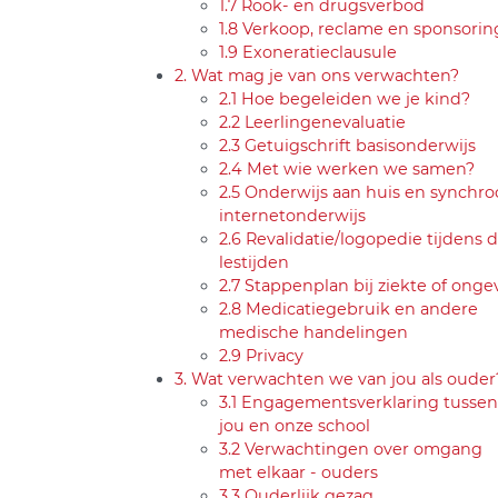
1.7 Rook- en drugsverbod
1.8 Verkoop, reclame en sponsorin
1.9 Exoneratieclausule
2. Wat mag je van ons verwachten?
2.1 Hoe begeleiden we je kind?
2.2 Leerlingenevaluatie
2.3 Getuigschrift basisonderwijs
2.4 Met wie werken we samen?
2.5 Onderwijs aan huis en synchr
internetonderwijs
2.6 Revalidatie/logopedie tijdens 
lestijden
2.7 Stappenplan bij ziekte of onge
2.8 Medicatiegebruik en andere
medische handelingen
2.9 Privacy
3. Wat verwachten we van jou als ouder
3.1 Engagementsverklaring tussen
jou en onze school
3.2 Verwachtingen over omgang
met elkaar - ouders
3.3 Ouderlijk gezag