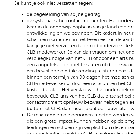
Je kunt je ook niet verzetten tegen:
de begeleiding van spijbelgedrag;
de systematische contactmomenten. Het onderzoe
keer in de onderwijsloopbaan van je kind een grat
ontwikkeling en welbevinden. Dit kadert in het 
scharniermomenten in het leven eenzelfde aanbo
kan je je niet verzetten tegen dit onderzoek. J
CLB-medewerker. Je kan dan vragen om het onde
verpleegkundige van het CLB of door een arts bui
een aangetekende brief te sturen of dit bezwaar 
een beveiligde digitale zending te sturen naar d
binnen een termijn van 90 dagen het medisch o
CLB-medewerker of door een arts buiten het CLB. 
kosten betalen. Het verslag van het onderzoek 
bevoegde CLB-arts van het CLB dat onze school be
contactmoment opnieuw bezwaar hebt tegen een
buiten het CLB, dan moet je dat opnieuw laten 
De maatregelen die genomen moeten worden voo
die een grote impact kunnen hebben op de omgev
leerlingen en scholen zijn verplicht om deze ma
draaiboek infectieziekten CLB, te volgen. Het d