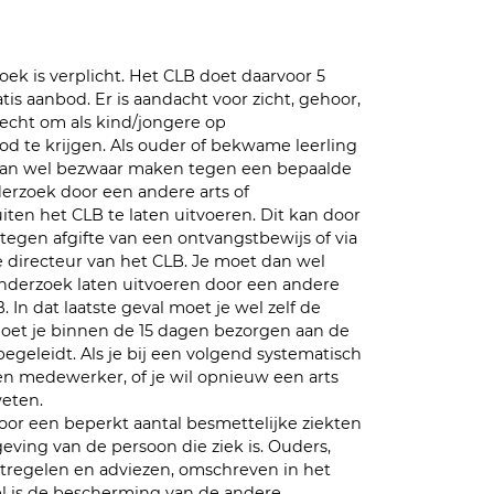
k is verplicht. Het CLB doet daarvoor 5
is aanbod. Er is aandacht voor zicht, gehoor,
recht om als kind/jongere op
d te krijgen. Als ouder of bekwame leerling
e kan wel bezwaar maken tegen een bepaalde
rzoek door een andere arts of
ten het CLB te laten uitvoeren. Dit kan door
tegen afgifte van een ontvangstbewijs of via
e directeur van het CLB. Je moet dan wel
nderzoek laten uitvoeren door een andere
In dat laatste geval moet je wel zelf de
moet je binnen de 15 dagen bezorgen aan de
geleidt. Als je bij een volgend systematisch
 medewerker, of je wil opnieuw een arts
weten.
r een beperkt aantal besmettelijke ziekten
ing van de persoon die ziek is. Ouders,
atregelen en adviezen, omschreven in het
oel is de bescherming van de andere