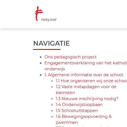
Overslaan
en
naar
de
inhoud
gaan
NAVIGATIE
Ons pedagogisch project
Engagementsverklaring van het kathol
onderwijs
1. Algemene informatie over de school
1.1 Hoe organiseren wij onze schoo
1.2 Vaste instapdagen voor de
kleinsten
1.3 Nieuwe inschrijving nodig?
1.4 Onderwijsloopbaan
1.5 Schooluitstappen
1.6 Bewegingsopvoeding &
zwemmen