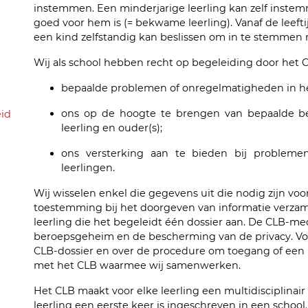
instemmen. Een minderjarige leerling kan zelf instemm
goed voor hem is (= bekwame leerling). Vanaf de leefti
een kind zelfstandig kan beslissen om in te stemmen
Wij als school hebben recht op begeleiding door het C
bepaalde problemen of onregelmatigheden in het
ons op de hoogte te brengen van bepaalde be
eid
leerling en ouder(s);
ons versterking aan te bieden bij problemen
leerlingen.
Wij wisselen enkel die gegevens uit die nodig zijn voo
toestemming bij het doorgeven van informatie verzame
leerling die het begeleidt één dossier aan. De CLB-m
beroepsgeheim en de bescherming van de privacy. Vo
CLB-dossier en over de procedure om toegang of een
met het CLB waarmee wij samenwerken.
Het CLB maakt voor elke leerling een multidisciplinair
leerling een eerste keer is ingeschreven in een school.