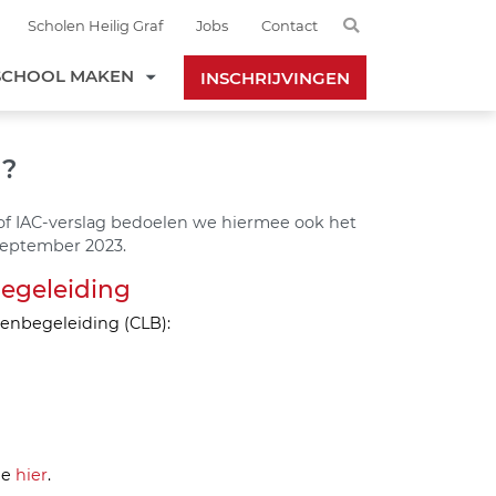
Search
Scholen Heilig Graf
Jobs
Contact
SCHOOL MAKEN
INSCHRIJVINGEN
N?
of IAC-verslag bedoelen we hiermee ook het
september 2023.
begeleiding
enbegeleiding (CLB):
je
hier
.