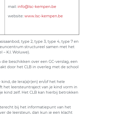
mail:
info@lsc-kempen.be
website:
www.lsc-kempen.be
isaanbod, type 2, type 3, type 4, type 7 en
eersteuncentrum structureel samen met het
– K.I. Woluwe)​.
n die beschikken over een GC-verslag, een
aakt door het CLB in overleg met de school
kind, de lera(a)r(en) en/of het hele
het leersteuntraject van je kind vorm in
je kind zelf. Het CLB kan hierbij betrokken
erecht bij het informatiepunt van het
er de leersteun, dan kun je een klacht