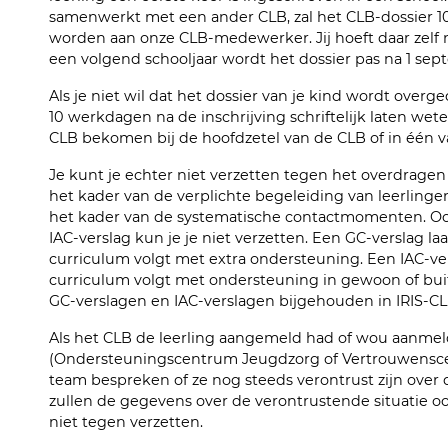
samenwerkt met een ander CLB, zal het CLB-dossier 1
worden aan onze CLB-medewerker. Jij hoeft daar zelf ni
een volgend schooljaar wordt het dossier pas na 1 se
Als je niet wil dat het dossier van je kind wordt over
10 werkdagen na de inschrijving schriftelijk laten wete
CLB bekomen bij de hoofdzetel van de CLB of in één v
Je kunt je echter niet verzetten tegen het overdrage
het kader van de verplichte begeleiding van leerling
het kader van de systematische contactmomenten. Oo
IAC-verslag kun je je niet verzetten. Een GC-verslag l
curriculum volgt met extra ondersteuning. Een IAC-vers
curriculum volgt met ondersteuning in gewoon of bu
GC-verslagen en IAC-verslagen bijgehouden in IRIS-CL
Als het CLB de leerling aangemeld had of wou aanme
(Ondersteuningscentrum Jeugdzorg of Vertrouwensce
team bespreken of ze nog steeds verontrust zijn over d
zullen de gegevens over de verontrustende situatie oo
niet tegen verzetten.