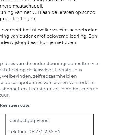
uimere maatschappij.
uning van het CLB aan de leraren op school
groep leerlingen.
De overheid beslist welke vaccins aangeboden
ming van ouder en/of bekwame leerling. Een
onderwijsloopbaan kun je niet doen.
op basis van de ondersteuningsbehoeften van
 effect op de klasvloer. Leersteun is
t, welbevinden, zelfredzaamheid en
ie de competenties van leraren versterkt in
jsbehoeften. Leersteun zet in op het creëren
tuur.
 Kempen vzw
.
Contactgegevens :
telefoon: 0472/ 12 36 64