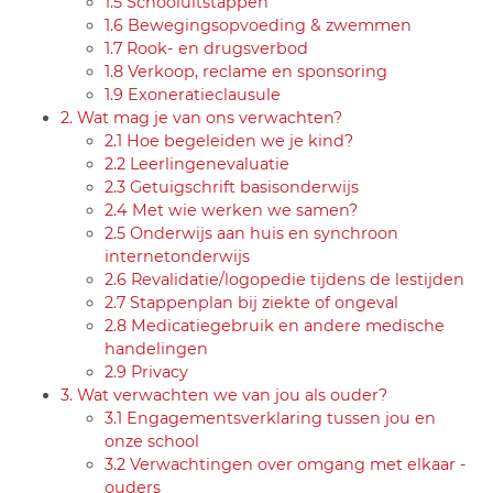
1.5 Schooluitstappen
1.6 Bewegingsopvoeding & zwemmen
1.7 Rook- en drugsverbod
1.8 Verkoop, reclame en sponsoring
1.9 Exoneratieclausule
2. Wat mag je van ons verwachten?
2.1 Hoe begeleiden we je kind?
2.2 Leerlingenevaluatie
2.3 Getuigschrift basisonderwijs
2.4 Met wie werken we samen?
2.5 Onderwijs aan huis en synchroon
internetonderwijs
2.6 Revalidatie/logopedie tijdens de lestijden
2.7 Stappenplan bij ziekte of ongeval
2.8 Medicatiegebruik en andere medische
handelingen
2.9 Privacy
3. Wat verwachten we van jou als ouder?
3.1 Engagementsverklaring tussen jou en
onze school
3.2 Verwachtingen over omgang met elkaar -
ouders