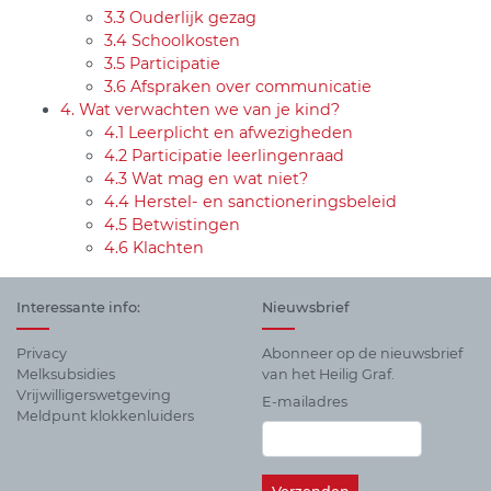
3.3 Ouderlijk gezag
3.4 Schoolkosten
3.5 Participatie
3.6 Afspraken over communicatie
4. Wat verwachten we van je kind?
4.1 Leerplicht en afwezigheden
4.2 Participatie leerlingenraad
4.3 Wat mag en wat niet?
4.4 Herstel- en sanctioneringsbeleid
4.5 Betwistingen
4.6 Klachten
Interessante info:
Nieuwsbrief
Privacy
Abonneer op de nieuwsbrief
Melksubsidies
van het Heilig Graf.
Vrijwilligerswetgeving
E-mailadres
Meldpunt klokkenluiders