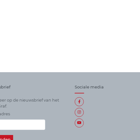
brief
Sociale media
er op de nieuwsbrief van het
raf.
adres
Alle
sociale