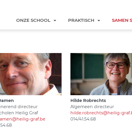
ONZE SCHOOL
PRAKTISCH
SAMEN 
 Damen
Hilde Robrechts
inerend directeur
Algemeen directeur
cholen Heilig Graf
hilde.robrechts@heilig-graf
damen@heilig-graf.be
014/41.54.68
.54.68