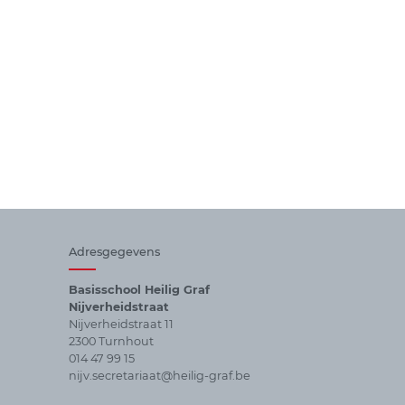
Adresgegevens
Basisschool Heilig Graf
Nijverheidstraat
Nijverheidstraat 11
2300 Turnhout
014 47 99 15
nijv.secretariaat@heilig-graf.be