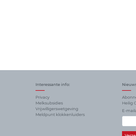
Interessante info:
Nieuws
Privacy
Abonne
Melksubsidies
Heilig G
Vrijwilligerswetgeving
E-mail
Meldpunt klokkenluiders