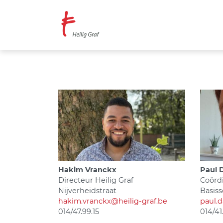
Overslaan
en
naar
de
inhoud
gaan
Hakim Vranckx
Paul
Directeur Heilig Graf
Coörd
Nijverheidstraat
Basiss
hakim.vranckx@heilig-graf.be
paul.
014/47.99.15
014/41