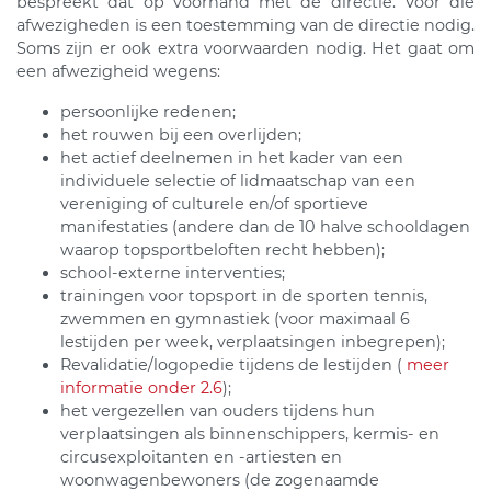
bespreekt dat op voorhand met de directie. Voor die
afwezigheden is een toestemming van de directie nodig.
Soms zijn er ook extra voorwaarden nodig. Het gaat om
een afwezigheid wegens:
persoonlijke redenen;
het rouwen bij een overlijden;
het actief deelnemen in het kader van een
individuele selectie of lidmaatschap van een
vereniging of culturele en/of sportieve
manifestaties (andere dan de 10 halve schooldagen
waarop topsportbeloften recht hebben);
school-externe interventies;
trainingen voor topsport in de sporten tennis,
zwemmen en gymnastiek (voor maximaal 6
lestijden per week, verplaatsingen inbegrepen);
Revalidatie/logopedie tijdens de lestijden (
meer
informatie onder 2.6
);
het vergezellen van ouders tijdens hun
verplaatsingen als binnenschippers, kermis- en
circusexploitanten en -artiesten en
woonwagenbewoners (de zogenaamde