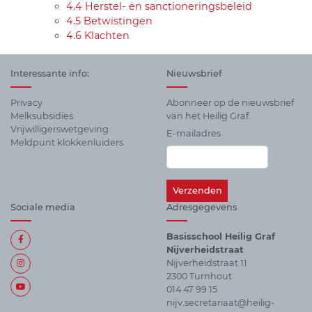
4.4 Herstel- en sanctioneringsbeleid
4.5 Betwistingen
4.6 Klachten
Interessante info:
Nieuwsbrief
Privacy
Abonneer op de nieuwsbrief
Melksubsidies
van het Heilig Graf.
Vrijwilligerswetgeving
E-mailadres
Meldpunt klokkenluiders
Sociale media
Adresgegevens
Basisschool Heilig Graf
Nijverheidstraat
Nijverheidstraat 11
2300 Turnhout
014 47 99 15
nijv.secretariaat@heilig-
Alle