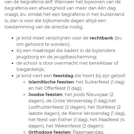
van de begrafenis zelf. Wanneer het bijwonen van de
begrafenis een afwezigheid van meer dan één dag
vraagt, bv. omdat het een begrafenis in het buitenland
is, dan is voor die bijkomende dagen altijd een
toestemming van de directie nodig.
je kind moet verschijnen voor de
rechtbank
(bv.
om gehoord te worden);
bij een maatregel die kadert in de bijzondere
jeugdzorg en de jeugdbescherming;
de school is door overmacht niet bereikbaar of
toegankelijk;
je kind viert een
feestdag
die hoort bij zijn geloof:
Islamitische feesten
: het Suikerfeest (1 dag)
en het Offerfeest (1 dag);
Joodse feesten
: het joods Nieuwjaar (2
dagen), de Grote Verzoendag (1 dag),het
Loofhuttenfeest (2 dagen), het Slotfeest (2
laatste dagen), de Kleine Verzoendag (1 dag),
het feest van Esther (1 dag), het Paasfeest (4
dagen), het Wekenfeest (2 dagen);
Orthodoxe feesten
: Paasmaandag,