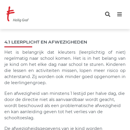
Overslaan
en
naar
de
inhoud
gaan
4.1 LEERPLICHT EN AFWEZIGHEDEN
Het is belangrijk dat kleuters (leerplichtig of niet)
regelmatig naar school komen. Het is in het belang van
je kind om het elke dag naar school te sturen. Kinderen
die lessen en activiteiten missen, lopen meer risico op
achterstand. Zij worden ook minder goed opgenomen in
de leerlingengroep.
Een afwezigheid van minstens 1 lestijd per halve dag, die
door de directie niet als aanvaardbaar wordt geacht,
wordt beschouwd als een problematische afwezigheid
en kan aanleiding geven tot het verlies van de
schooltoeslag.
De afwezigheidsgegevens van je kind worden