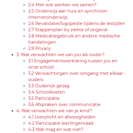
2.4 Met wie werken we samen?
2.5 Onderwijs aan huis en synchroon
internetonderwijs
2.6 Revalidatie/logopedie tijdens de lestijden
2.7 Stappenplan bij ziekte of ongeval
2.8 Medicatiegebruik en andere medische
handelingen
2.9 Privacy
3. Wat verwachten we van jou als ouder?
3.1 Engagementsverklaring tussen jou en
onze school
3.2 Verwachtingen over omgang met elkaar -
ouders
3.3 Ouderlijk gezag
3.4 Schoolkosten
3.5 Participatie
3.6 Afspraken over communicatie
4. Wat verwachten we van je kind?
4.1 Leerplicht en afwezigheden
4.2 Participatie leerlingenraad
4.3 Wat mag en wat niet?