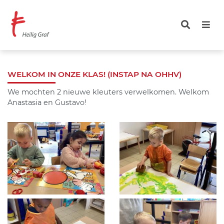
Overslaan
en
naar
de
inhoud
gaan
WELKOM IN ONZE KLAS! (INSTAP NA OHHV)
We mochten 2 nieuwe kleuters verwelkomen. Welkom
Anastasia en Gustavo!