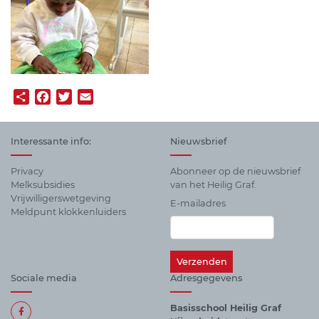
Share
Facebook
Twitter
Email
Interessante info:
Nieuwsbrief
Privacy
Abonneer op de nieuwsbrief
Melksubsidies
van het Heilig Graf.
Vrijwilligerswetgeving
E-mailadres
Meldpunt klokkenluiders
Sociale media
Adresgegevens
Basisschool Heilig Graf