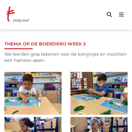
Overslaan
en
naar
de
inhoud
gaan
THEMA OP DE BOERDERIJ WEEK 2
We leerden gras tekenen voor de konijntjes en mochten
een hamster aaien.