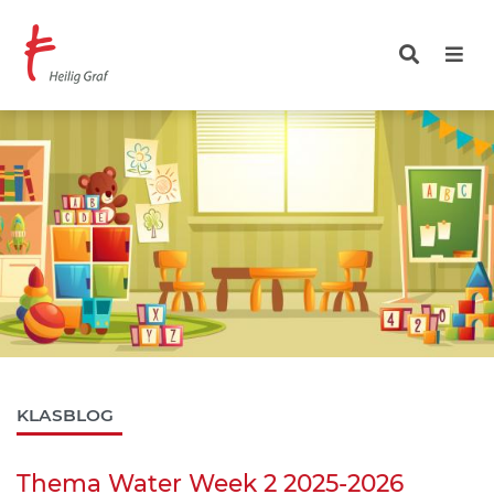
Overslaan
en
naar
de
inhoud
gaan
KLASBLOG
Thema Water Week 2 2025-2026