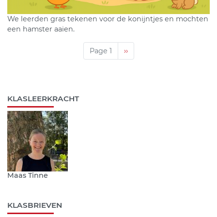
We leerden gras tekenen voor de konijntjes en mochten
een hamster aaien.
Paginering
Page 1
Volgende
››
pagina
KLASLEERKRACHT
Maas Tinne
KLASBRIEVEN