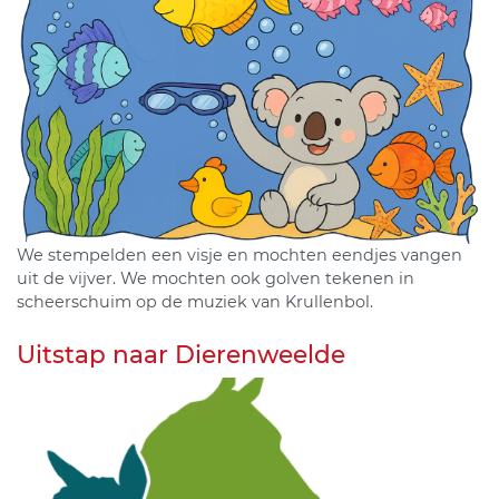
We stempelden een visje en mochten eendjes vangen
uit de vijver. We mochten ook golven tekenen in
scheerschuim op de muziek van Krullenbol.
Uitstap naar Dierenweelde