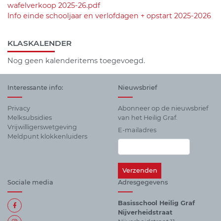
wafelverkoop 2025-26.pdf
Info einde schooljaar en verlofdagen + opstart 2025-2026
KLASKALENDER
Nog geen kalenderitems toegevoegd.
Interessante info:
Nieuwsbrief
Privacy
Abonneer op de nieuwsbrief
Melksubsidies
van het Heilig Graf.
Vrijwilligerswetgeving
E-mailadres
Meldpunt klokkenluiders
Sociale media
Adresgegevens
Basisschool Heilig Graf
Nijverheidstraat